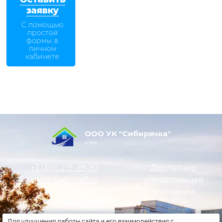
заявку
С помощью
простой
формы в
личном
кабинете
ООО УК "Сибирячка"
© 2026
+7 (391)
219-39-30
Диспетчер
uksibka@mail.ru
управляющей
компании
Оставить заявку
Для улучшения работы сайта и его взаимодействия с