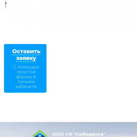
Оставить
заявку
С помощью
простой
формы в
личном
кабинете
ООО УК "Сибирячка"