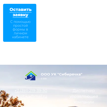
Оставить
заявку
С помощью
простой
формы в
личном
кабинете
ООО УК "Сибирячка"
© 2026
+7 (391)
219-39-30
Диспетчер
uksibka@mail.ru
управляющей
компании