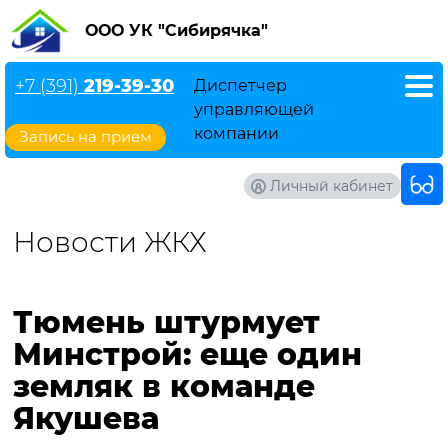
ООО УК "Сибирячка"
+7 (391)
219-39-30
Диспетчер
управляющей
компании
Запись на прием
Личный кабинет
Новости ЖКХ
Тюмень штурмует
Минстрой: еще один
земляк в команде
Якушева