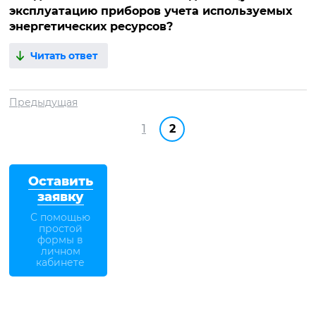
эксплуатацию приборов учета используемых
энергетических ресурсов?
Читать ответ
Предыдущая
1
2
Оставить
заявку
С помощью
простой
формы в
личном
кабинете